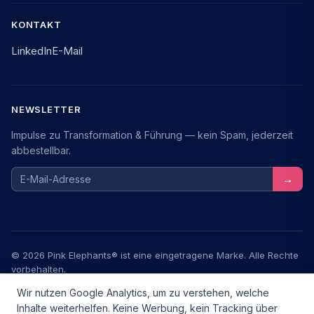
KONTAKT
LinkedIn
E-Mail
NEWSLETTER
Impulse zu Transformation & Führung — kein Spam, jederzeit
abbestellbar.
E-Mail-Adresse
→
© 2026 Pink Elephants® ist eine eingetragene Marke. Alle Rechte
vorbehalten.
Wir nutzen Google Analytics, um zu verstehen, welche
Impressum
Datenschutz
AGB
Inhalte weiterhelfen. Keine Werbung, kein Tracking über