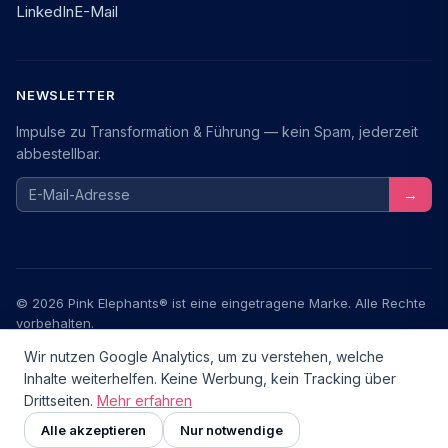
LinkedIn
E-Mail
NEWSLETTER
Impulse zu Transformation & Führung — kein Spam, jederzeit
abbestellbar.
E-Mail-Adresse
→
© 2026 Pink Elephants® ist eine eingetragene Marke. Alle Rechte
vorbehalten.
Wir nutzen Google Analytics, um zu verstehen, welche
Impressum
Datenschutz
AGB
Inhalte weiterhelfen. Keine Werbung, kein Tracking über
Drittseiten.
Mehr erfahren
Transformationstools.de — ein Community-Projekt
v2.6.0
Zusammenarbeit im Fokus
Alle akzeptieren
Nur notwendige
NEU