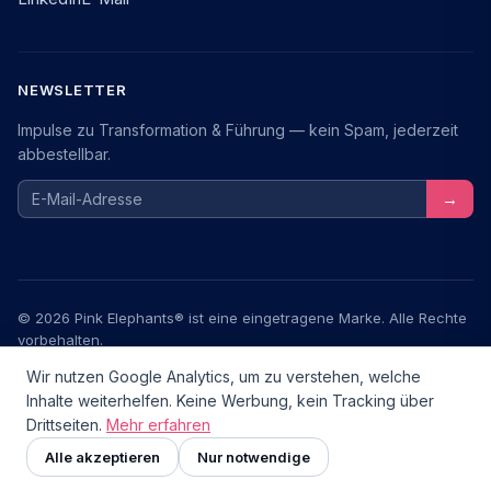
NEWSLETTER
Impulse zu Transformation & Führung — kein Spam, jederzeit
abbestellbar.
E-Mail-Adresse
→
© 2026 Pink Elephants® ist eine eingetragene Marke. Alle Rechte
vorbehalten.
Wir nutzen Google Analytics, um zu verstehen, welche
Impressum
Datenschutz
AGB
Inhalte weiterhelfen. Keine Werbung, kein Tracking über
Drittseiten.
Mehr erfahren
Transformationstools.de — ein Community-Projekt
v2.6.0
Zusammenarbeit im Fokus
NEU
Alle akzeptieren
Nur notwendige