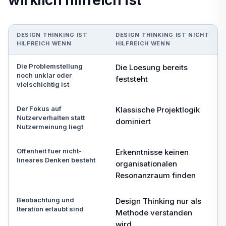
wirklich hilfreich ist
DESIGN THINKING IST
DESIGN THINKING IST NICHT
HILFREICH WENN
HILFREICH WENN
Die Problemstellung
Die Loesung bereits
noch unklar oder
feststeht
vielschichtig ist
Der Fokus auf
Klassische Projektlogik
Nutzerverhalten statt
dominiert
Nutzermeinung liegt
Offenheit fuer nicht-
Erkenntnisse keinen
lineares Denken besteht
organisationalen
Resonanzraum finden
Beobachtung und
Design Thinking nur als
Iteration erlaubt sind
Methode verstanden
wird