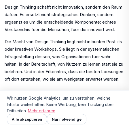
Design Thinking schafft nicht Innovation, sondern den Raum
dafuer. Es ersetzt nicht strategisches Denken, sondern
ergaenzt es um die entscheidende Komponente: echtes
Verstaendnis fuer die Menschen, fuer die innoviert wird.
Die Macht von Design Thinking liegt nicht in bunten Post-its
oder kreativen Workshops. Sie liegt in der systematischen
Infragestellung dessen, was Organisationen fuer wahr
halten. In der Bereitschaft, von Nutzern zu lernen statt sie zu
belehren. Und in der Erkenntnis, dass die besten Loesungen
oft dort entstehen, wo sie am wenigsten erwartet werden.
Wir nutzen Google Analytics, um zu verstehen, welche
Design Thinking ist keine Garantie fuer
Inhalte weiterhelfen. Keine Werbung, kein Tracking über
Drittseiten.
Mehr erfahren
Innovation. Aber ohne die Haltung, die es
Alle akzeptieren
Nur notwendige
vermittelt, ist Innovation heute praktisch