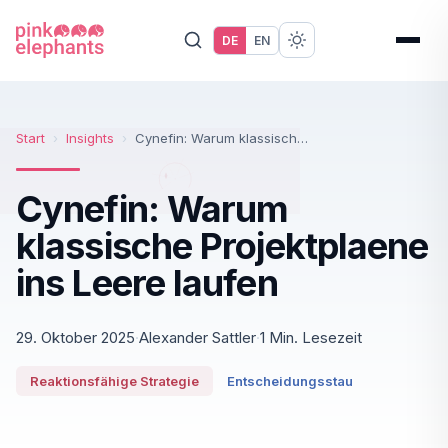
DE
EN
Start
›
Insights
›
Cynefin: Warum klassische Projektplaene ins Leere laufen
Cynefin: Warum
klassische Projektplaene
ins Leere laufen
29. Oktober 2025
·
Alexander Sattler
·
1 Min. Lesezeit
Reaktionsfähige Strategie
Entscheidungsstau