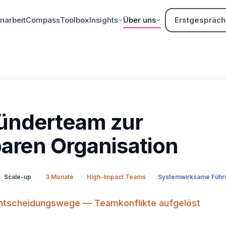
arbeit
Compass
Toolbox
Insights
Über uns
Erstgespräch
ünderteam zur
baren Organisation
Scale-up
3 Monate
High-Impact Teams
Systemwirksame Führ
 Entscheidungswege — Teamkonflikte aufgelöst