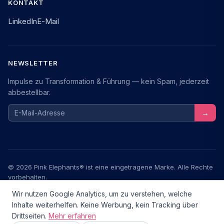
KONTAKT
LinkedIn
E-Mail
NEWSLETTER
Impulse zu Transformation & Führung — kein Spam, jederzeit
abbestellbar.
E-Mail-Adresse
→
© 2026 Pink Elephants® ist eine eingetragene Marke. Alle Rechte
vorbehalten.
Wir nutzen Google Analytics, um zu verstehen, welche
Impressum
Datenschutz
AGB
Inhalte weiterhelfen. Keine Werbung, kein Tracking über
Drittseiten.
Mehr erfahren
Transformationstools.de — ein Community-Projekt